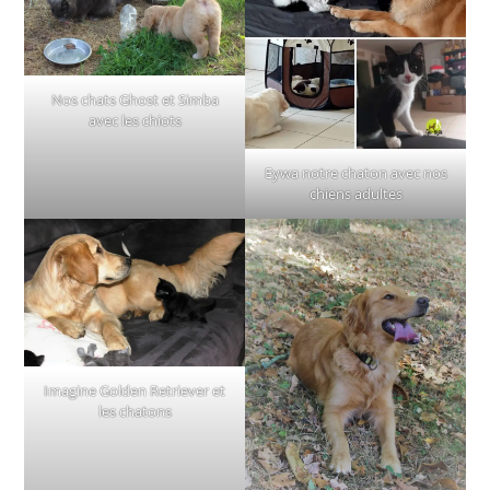
Nos chats Ghost et Simba
avec les chiots
Eywa notre chaton avec nos
chiens adultes
Imagine Golden Retriever et
les chatons