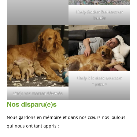
Lindy Golden Retriever en
balade
Lindy à la sieste avec son
« papa »
Lindy une maman dévouée
Nos disparu(e)s
Nous gardons en mémoire et dans nos cœurs nos loulous
qui nous ont tant appris :