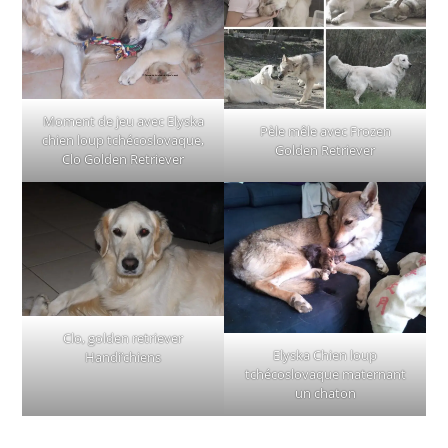
Moment de jeu avec Elyska
Pèle mêle avec Frozen
chien loup tchécoslovaque,
Golden Retriever
Clo Golden Retriever
Clo, golden retriever
Elyska Chien loup
Handi’chiens
tchécoslovaque maternant
un chaton