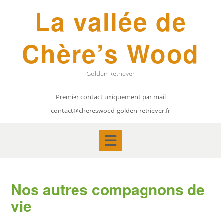
Skip
La vallée de
to
content
Chère’s Wood
Golden Retriever
Premier contact uniquement par mail
contact@chereswood-golden-retriever.fr
Nos autres compagnons de
vie