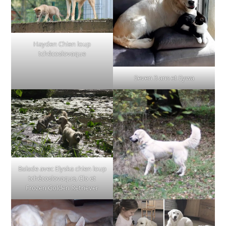
Hayden Chien loup
tchécoslovaque
Seven 3 ans et Eywa
Balade avec Elyska chien loup
tchécoslovaque, Clo et
Frozen Golden Retriever