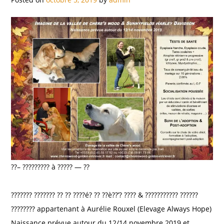
??– ????????? à ????? — ??
??????? ??????? ?? ?? ????é? ?? ??è??’? ???? & ??????????? ??????
???????? appartenant à Aurélie Rouxel (Elevage Always Hope)
Naissance prévue autour du 12/14 novembre 2019 et