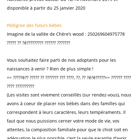
disponible à partir du 25 janvier 2020
Pédigree des futurs bébés
Imagine de la vallée de Chère’s wood : 250269604975778
????? ?? ?é????????? ?????? ???????
Vous souhaitez faire parti de nos adoptants pour les
naissances à venir ? Rien de plus simple !
=> ?????è?? ????? ?? ??????? ??? ????, ??, ?? ?é?é?????=> ?????? ????
???? ??????????
(Les visites sont vivement conseillés (sur rendez-vous), nous
avons à coeur de placer nos bébés dans des familles qui
correspondent à leurs caractères, leurs tempéraments. Il
faut que nous puissions cerner votre mode de vie, vos
attentes, la composition familiale pour que le chiot soit en
adéquation le plus possible, c’est la seule garantie d’avoir