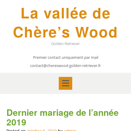
Skip
La vallée de
to
content
Chère’s Wood
Golden Retriever
Premier contact uniquement par mail
contact@chereswood-golden-retriever.fr
Dernier mariage de l’année
2019
Posted on
octobre 5, 2019
by
admin