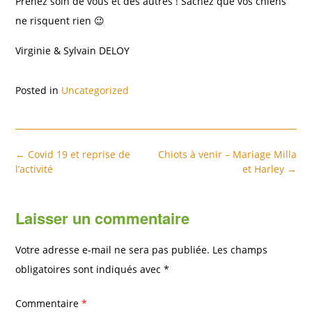
Prenez soin de vous et des autres ! Sachez que vos chiens
ne risquent rien 😉
Virginie & Sylvain DELOY
Posted in
Uncategorized
Post
←
Covid 19 et reprise de
Chiots à venir – Mariage Milla
navigation
l’activité
et Harley
→
Laisser un commentaire
Votre adresse e-mail ne sera pas publiée.
Les champs
obligatoires sont indiqués avec
*
Commentaire
*