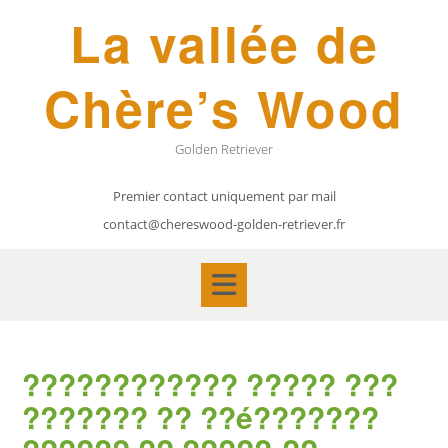
Skip
La vallée de
to
content
Chère’s Wood
Golden Retriever
Premier contact uniquement par mail
contact@chereswood-golden-retriever.fr
???????????? ????? ???
??????? ?? ??é???????