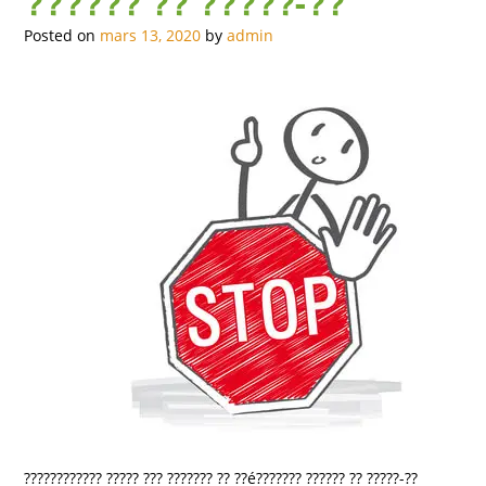
?????? ?? ?????-??
Posted on
mars 13, 2020
by
admin
???????????? ????? ??? ??????? ?? ??é??????? ?????? ?? ?????-??