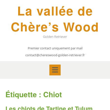
Skip
La vallée de
to
content
Chère’s Wood
Golden Retriever
Premier contact uniquement par mail
contact@chereswood-golden-retriever.fr
Étiquette :
Chiot
Les chiots de Tartine et Tulum