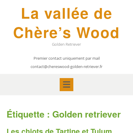
Skip
La vallée de
to
content
Chère’s Wood
Golden Retriever
Premier contact uniquement par mail
contact@chereswood-golden-retriever.fr
Étiquette :
Golden retriever
Les chiots de Tartine et Tulum