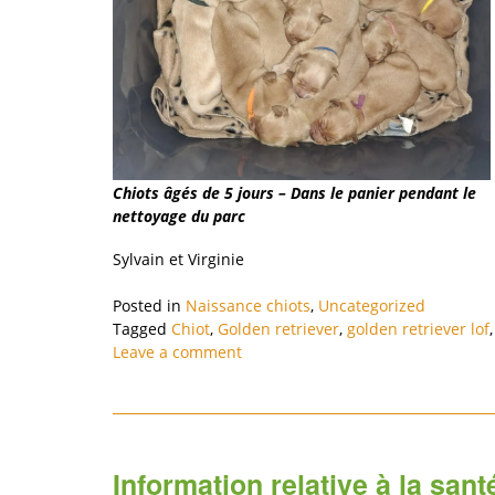
Chiots âgés de 5 jours – Dans le panier pendant le
nettoyage du parc
Sylvain et Virginie
Posted in
Naissance chiots
,
Uncategorized
Tagged
Chiot
,
Golden retriever
,
golden retriever lof
Leave a comment
Information relative à la san