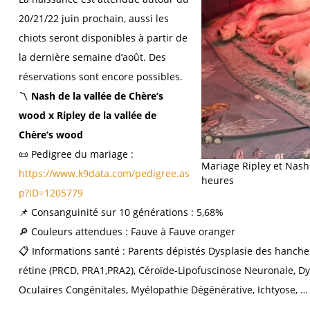
20/21/22 juin prochain, aussi les
chiots seront disponibles à partir de
la dernière semaine d’août. Des
réservations sont encore possibles.
〽️
Nash de la vallée de Chère’s
wood x Ripley de la vallée de
Chère’s wood
📜 Pedigree du mariage :
Mariage Ripley et Nash
https://www.k9data.com/pedigree.as
heures
p?ID=1205779
📌 Consanguinité sur 10 générations : 5,68%
🔎 Couleurs attendues : Fauve à Fauve oranger
📋 Informations santé : Parents dépistés Dysplasie des hanche
rétine (PRCD, PRA1,PRA2), Céroïde-Lipofuscinose Neuronale, 
Oculaires Congénitales, Myélopathie Dégénérative, Ichtyose, …