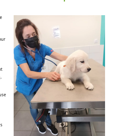
ce
our
ut
-
use
es