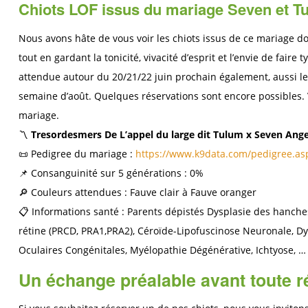
Chiots LOF issus du mariage Seven et T
Nous avons hâte de vous voir les chiots issus de ce mariage don
tout en gardant la tonicité, vivacité d’esprit et l’envie de fair
attendue autour du 20/21/22 juin prochain également, aussi les
semaine d’août. Quelques réservations sont encore possibles. V
mariage.
〽️
Tresordesmers De L’appel du large dit Tulum x Seven Ang
📜 Pedigree du mariage :
https://www.k9data.com/pedigree.a
📌 Consanguinité sur 5 générations : 0%
🔎 Couleurs attendues : Fauve clair à Fauve oranger
📋 Informations santé : Parents dépistés Dysplasie des hanche
rétine (PRCD, PRA1,PRA2), Céroïde-Lipofuscinose Neuronale, 
Oculaires Congénitales, Myélopathie Dégénérative, Ichtyose, …
Un échange préalable avant toute r