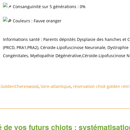
Consanguinité sur 5 générations : 0%
Couleurs : Fauve oranger
Informations santé : Parents dépistés Dysplasie des hanches et C
(PRCD, PRA1,PRA2), Céroïde-Lipofuscinose Neuronale, Dystrophi
Congénitales, Myélopathie Dégénérative,Céroïde-Lipofuscinose N
,
GoldenChereswood
,
loire-atlantique
,
réservation chiot golden retr
té de vos futurs chiots : systématisat